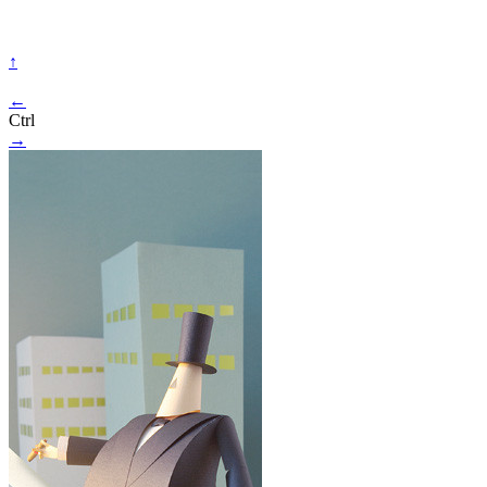
↑
←
Ctrl
→