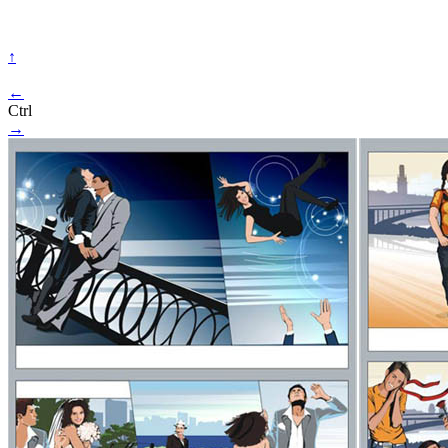
↑
←
Ctrl
→