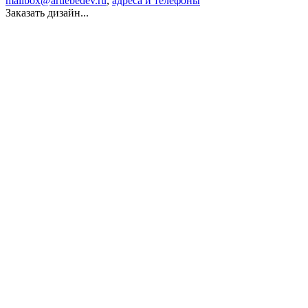
mailbox@artlebedev.ru
,
адреса и телефоны
Заказать дизайн...