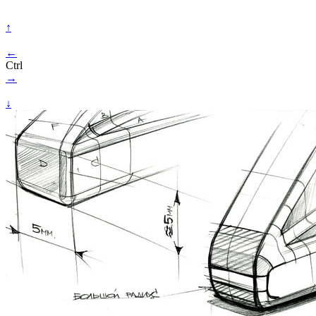
↑
←
Ctrl
→
↓