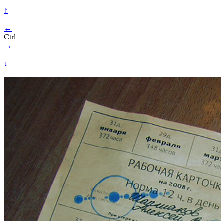
↑
←
Ctrl
→
↓