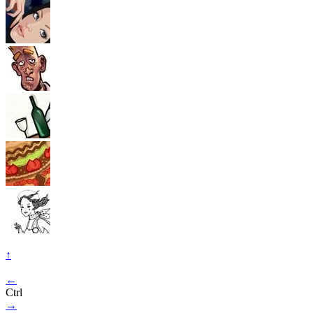
↑
←
Ctrl
→