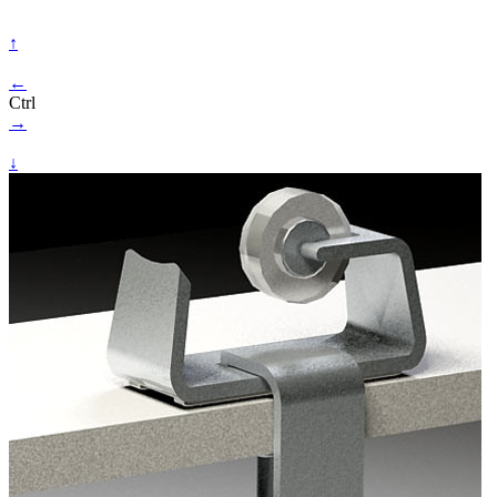
↑
←
Ctrl
→
↓