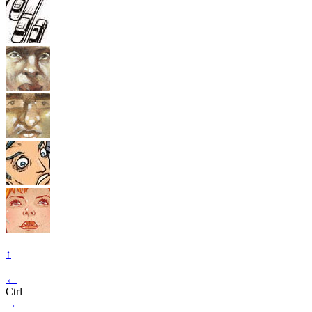
↑
←
Ctrl
→