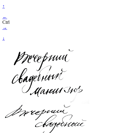
↑
←
Ctrl
→
↓