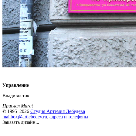
Управление
Владивосток
Прислал Marat
© 1995–2026
Студия Артемия Лебедева
mailbox@artlebedev.ru
,
адреса и телефоны
Заказать дизайн...