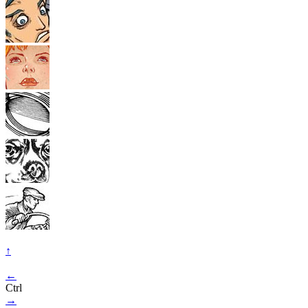
↑
←
Ctrl
→