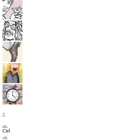
↑
←
Ctrl
→