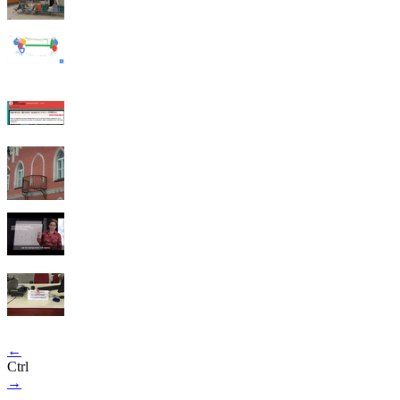
←
Ctrl
→