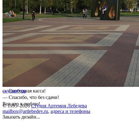
— Свободная касса!
скульптура
— Спасибо, что без сдачи!
Вот что я люблю!
© 1995–2026
Студия Артемия Лебедева
mailbox@artlebedev.ru
,
адреса и телефоны
Заказать дизайн...