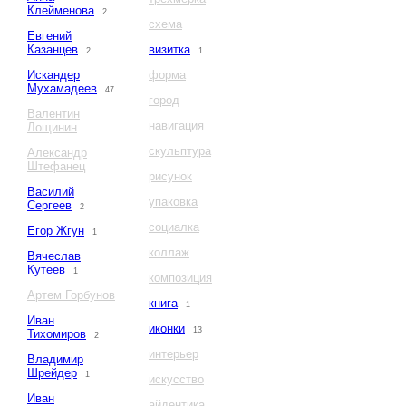
Клейменова
2
схема
Евгений
Казанцев
визитка
2
1
Искандер
форма
Мухамадеев
47
город
Валентин
навигация
Лощинин
скульптура
Александр
Штефанец
рисунок
Василий
упаковка
Сергеев
2
социалка
Егор Жгун
1
коллаж
Вячеслав
Кутеев
1
композиция
Артем Горбунов
книга
1
Иван
иконки
13
Тихомиров
2
интерьер
Владимир
Шрейдер
1
искусство
Иван
айдентика