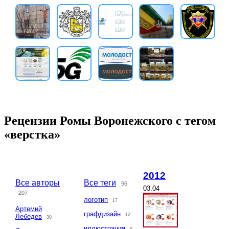
Рецензии Ромы Воронежского с тегом
«верстка»
2012
Все авторы
Все теги
96
03.04
207
логотип
17
Артемий
графдизайн
12
Лебедев
30
иллюстрация