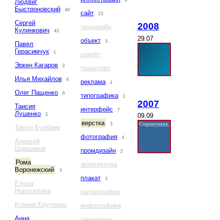
9
Людвиг
Быстроновский
49
сайт
23
Сергей
2008
техдизайн
Кулинкович
43
29.07
объект
3
Павел
Герасимчук
1
шрифт
Эркен Кагаров
2
транспорт
Илья Михайлов
6
реклама
1
Олег Пащенко
8
типографика
2
2007
Таисия
интерфейс
7
Лушенко
3
09.09
верстка
3
Тимур Бурбаев
фотография
4
Алексей
Шаршаков
промдизайн
2
Рома
архитектура
Воронежский
3
плакат
2
Елена
Новоселова
каллиграфия
Ксения Ерулевич
инфографика
Анна
трехмерка