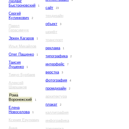
9
Людвиг
Быстроновский
1
сайт
23
Сергей
техдизайн
Кулинкович
2
объект
3
Павел
Герасимчук
шрифт
Эркен Кагаров
1
транспорт
Илья Михайлов
реклама
1
Олег Пащенко
1
типографика
2
Таисия
интерфейс
7
Лушенко
1
верстка
3
Тимур Бурбаев
фотография
4
Алексей
Шаршаков
промдизайн
2
Рома
архитектура
Воронежский
1
плакат
2
Елена
Новоселова
каллиграфия
1
Ксения Ерулевич
инфографика
Анна
трехмерка