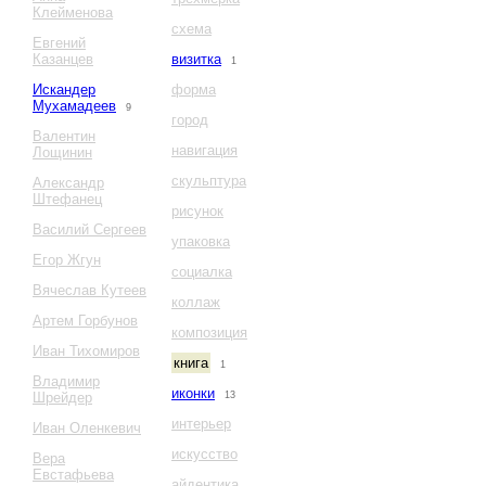
Клейменова
схема
Евгений
Казанцев
визитка
1
Искандер
форма
Мухамадеев
9
город
Валентин
навигация
Лощинин
скульптура
Александр
Штефанец
рисунок
Василий Сергеев
упаковка
Егор Жгун
социалка
Вячеслав Кутеев
коллаж
Артем Горбунов
композиция
Иван Тихомиров
книга
1
Владимир
иконки
Шрейдер
13
интерьер
Иван Оленкевич
искусство
Вера
Евстафьева
айдентика