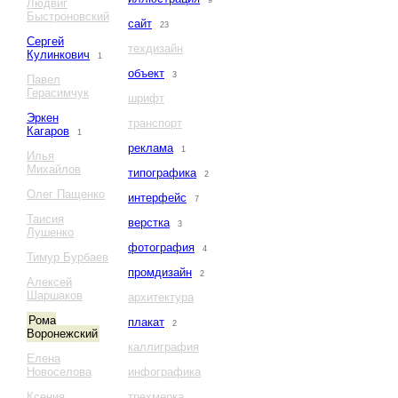
9
Людвиг
Быстроновский
сайт
23
Сергей
техдизайн
Кулинкович
1
объект
3
Павел
Герасимчук
шрифт
Эркен
транспорт
Кагаров
1
реклама
1
Илья
Михайлов
типографика
2
Олег Пащенко
интерфейс
7
Таисия
верстка
3
Лушенко
фотография
4
Тимур Бурбаев
промдизайн
2
Алексей
Шаршаков
архитектура
Рома
плакат
2
Воронежский
каллиграфия
Елена
Новоселова
инфографика
Ксения
трехмерка