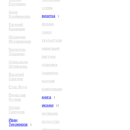
Ерулевич
схема
Анна
визитка
Клейменова
1
форма
Евгений
Казанцев
город
Искандер
скульптура
Мухамадеев
навигация
Валентин
Лощинин
рисунок
Александр
упаковка
Штефанец
социалка
Василий
Сергеев
коллаж
Егор Жгун
композиция
Вячеслав
книга
1
Кутеев
иконки
13
Артем
Горбунов
интерьер
Иван
искусство
Тихомиров
1
айдентика