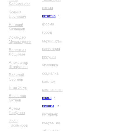
Клейменова
схема
Ксения
визитка
Ерулевич
1
форма
Евгений
Казанцев
город
Искандер
скульптура
Мухамадеев
навигация
Валентин
Лощинин
рисунок
Александр
упаковка
Штефанец
социалка
Василий
Сергеев
коллаж
Егор Жгун
композиция
Вячеслав
книга
1
Кутеев
иконки
13
Артем
Горбунов
интерьер
Иван
искусство
Тихомиров
айдентика