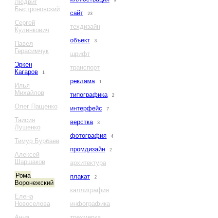
9
Людвиг
Быстроновский
сайт
23
Сергей
техдизайн
Кулинкович
объект
3
Павел
Герасимчук
шрифт
Эркен
транспорт
Кагаров
1
реклама
1
Илья
Михайлов
типографика
2
Олег Пащенко
интерфейс
7
Таисия
верстка
3
Лушенко
фотография
4
Тимур Бурбаев
промдизайн
2
Алексей
Шаршаков
архитектура
Рома
плакат
2
Воронежский
каллиграфия
Елена
Новоселова
инфографика
Анна
трехмерка