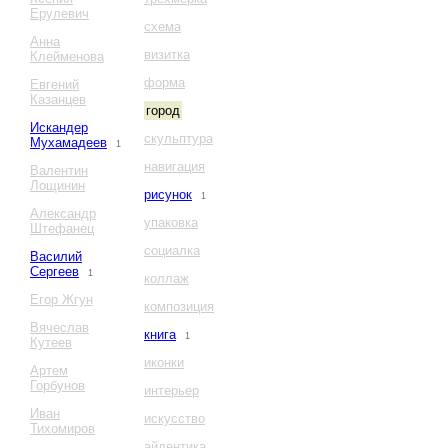
Ерулевич
схема
Анна
визитка
Клейменова
форма
Евгений
Казанцев
город
Искандер
скульптура
Мухамадеев
1
навигация
Валентин
Лощинин
рисунок
1
Александр
упаковка
Штефанец
социалка
Василий
Сергеев
1
коллаж
Егор Жгун
композиция
Вячеслав
книга
1
Кутеев
иконки
Артем
Горбунов
интерьер
Иван
искусство
Тихомиров
айдентика