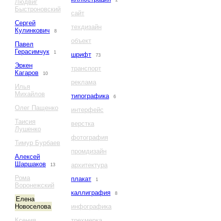
2
Людвиг
Быстроновский
сайт
Сергей
техдизайн
Кулинкович
8
объект
Павел
Герасимчук
1
шрифт
73
Эркен
транспорт
Кагаров
10
реклама
Илья
Михайлов
типографика
6
Олег Пащенко
интерфейс
Таисия
верстка
Лушенко
фотография
Тимур Бурбаев
промдизайн
Алексей
Шаршаков
архитектура
13
Рома
плакат
1
Воронежский
каллиграфия
8
Елена
Новоселова
инфографика
Ксения
трехмерка