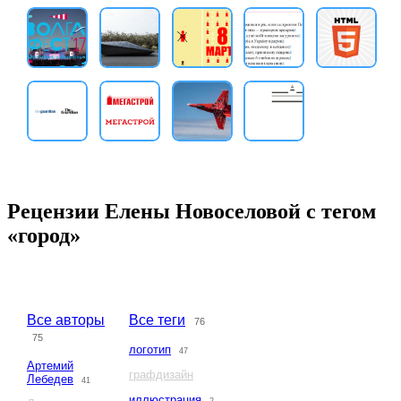
Рецензии Елены Новоселовой с тегом
«город»
Все авторы
Все теги
76
75
логотип
47
Артемий
графдизайн
Лебедев
41
иллюстрация