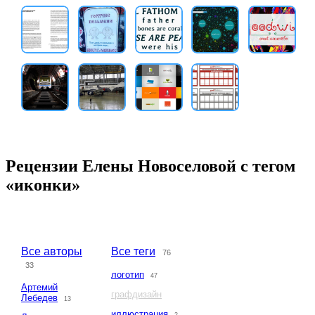
Рецензии Елены Новоселовой с тегом
«иконки»
Все авторы
Все теги
76
33
логотип
47
Артемий
графдизайн
Лебедев
13
иллюстрация