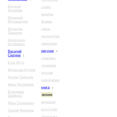
Евгений
схема
Казанцев
визитка
Искандер
Мухамадеев
форма
Валентин
город
Лощинин
скульптура
Александр
навигация
Штефанец
рисунок
Василий
1
Сергеев
1
упаковка
Егор Жгун
социалка
Вячеслав Кутеев
коллаж
Артем Горбунов
композиция
Иван Тихомиров
книга
1
Владимир
иконки
Шрейдер
интерьер
Иван Оленкевич
искусство
Сергей Федоров
айдентика