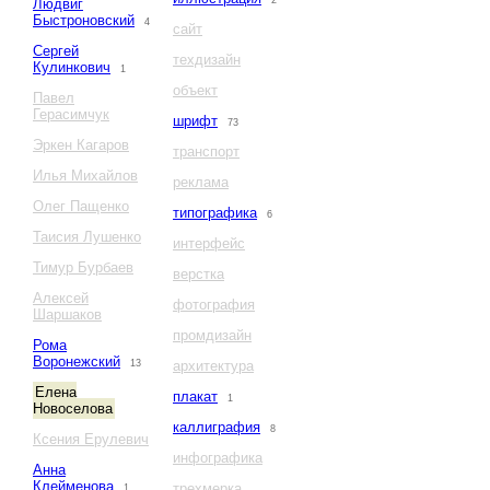
2
Людвиг
Быстроновский
4
сайт
Сергей
техдизайн
Кулинкович
1
объект
Павел
Герасимчук
шрифт
73
Эркен Кагаров
транспорт
Илья Михайлов
реклама
Олег Пащенко
типографика
6
Таисия Лушенко
интерфейс
Тимур Бурбаев
верстка
Алексей
фотография
Шаршаков
промдизайн
Рома
Воронежский
13
архитектура
Елена
плакат
1
Новоселова
каллиграфия
8
Ксения Ерулевич
инфографика
Анна
Клейменова
трехмерка
1