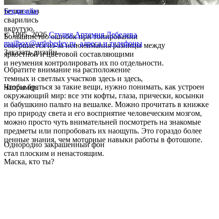
Белки глаз
техдизайн
сварились
вкрутую.
© 1995–2026
Студия Артемия Лебедева
Большинство ошибок при тонировании
mailbox@artlebedev.ru
,
адреса и телефоны
совершается из-за непонимания разницы между
Заказать дизайн...
яркостной и цветовой составляющими
и неумения контролировать их по отдельности.
Обратите внимание на расположение
темных и светлых участков здесь и здесь,
Чтобы браться за такие вещи, нужно понимать, как устроен
например.
окружающий мир: все эти кофты, глаза, прически, косынки
и бабушкино пальто на вешалке. Можно прочитать в книжке
про природу света и его восприятие человеческим мозгом,
можно просто чуть внимательней посмотреть на знакомые
предметы или попробовать их наощупь. Это гораздо более
ценные знания, чем моторные навыки работы в фотошопе.
Однородно закрашенный фон
стал плоским и ненастоящим.
Маска, кто ты?