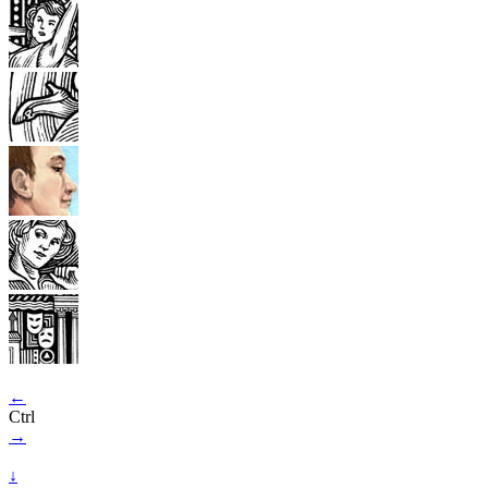
←
Ctrl
→
↓