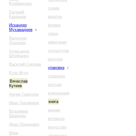
Клейменова
схема
Евгений
Казанцев
визитка
Искандер
форма
Мухамадеев
9
город
Валентин
навигация
Лощинин
скульптура
Александр
Штефанец
рисунок
Василий Сергеев
упаковка
2
Егор Жгун
социалка
Вячеслав
коллаж
Кутеев
композиция
Артем Горбунов
книга
Иван Тихомиров
иконки
Владимир
Шрейдер
интерьер
Иван Оленкевич
искусство
Вера
айдентика