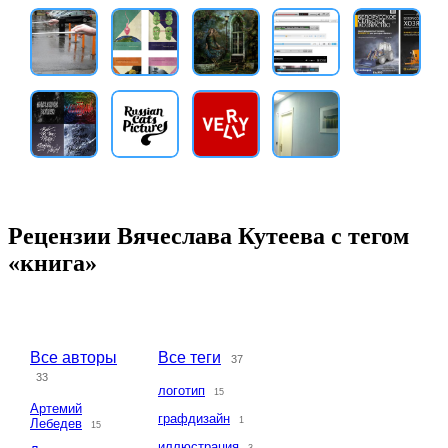
Рецензии Вячеслава Кутеева с тегом
«книга»
Все авторы
Все теги
37
33
логотип
15
Артемий
графдизайн
1
Лебедев
15
иллюстрация