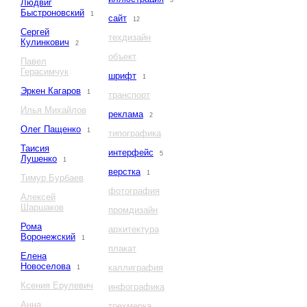
3
Людвиг
Быстроновский
1
сайт
12
Сергей
техдизайн
Кулинкович
2
объект
Павел
Герасимчук
шрифт
1
Эркен Кагаров
1
транспорт
Илья Михайлов
реклама
2
Олег Пащенко
1
типографика
Таисия
интерфейс
5
Лушенко
1
верстка
1
Тимур Бурбаев
фотография
Алексей
Шаршаков
промдизайн
Рома
архитектура
Воронежский
1
плакат
Елена
Новоселова
каллиграфия
1
Ксения Ерулевич
инфографика
Анна
трехмерка