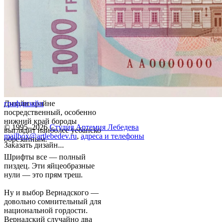
Дизайн крайне
графдизайн
посредственный, особенно
нижний край бороды
© 1995–2026
Студия Артемия Лебедева
выглядит наиболее уебанско
mailbox@artlebedev.ru
,
адреса и телефоны
обрезанным.
Заказать дизайн...
Шрифты все — полный
пиздец. Эти яйцеобразные
нули — это прям треш.
Ну и выбор Вернадского —
довольно сомнительный для
национальной гордости.
Вернадский случайно два