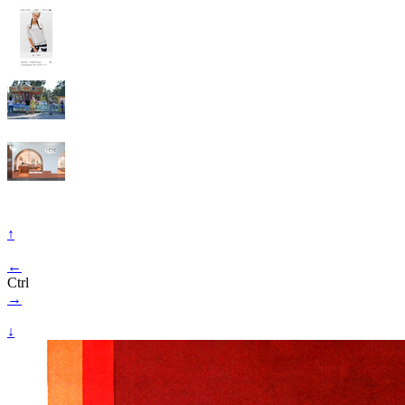
↑
←
Ctrl
→
↓