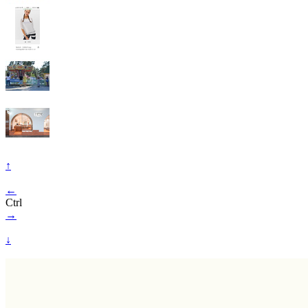
↑
←
Ctrl
→
↓