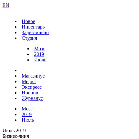
EN
Новое
Инвентарь
Задизайнено
Студия
Мозг
2019
Июль
Магазинус
Медиа
Экспресс
Иронов
Журналус
Мозг
2019
Июль
Июль 2019
Бизнес-линч