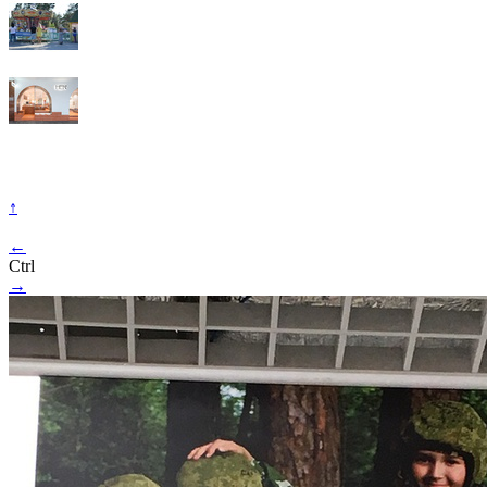
↑
←
Ctrl
→