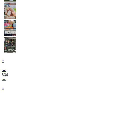
↑
←
Ctrl
→
↓