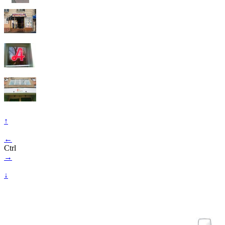
↑
←
Ctrl
→
↓