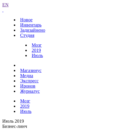
EN
Новое
Инвентарь
Задизайнено
Студия
Мозг
2019
Июль
Магазинус
Медиа
Экспресс
Иронов
Журналус
Мозг
2019
Июль
Июль 2019
Бизнес-линч