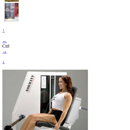
↑
←
Ctrl
→
↓