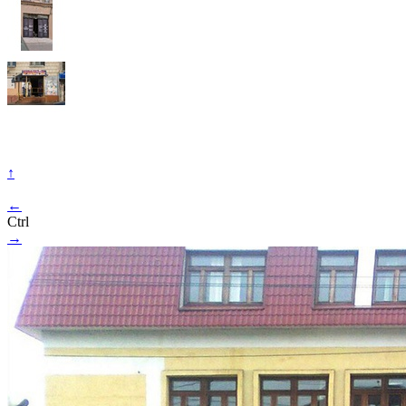
↑
←
Ctrl
→