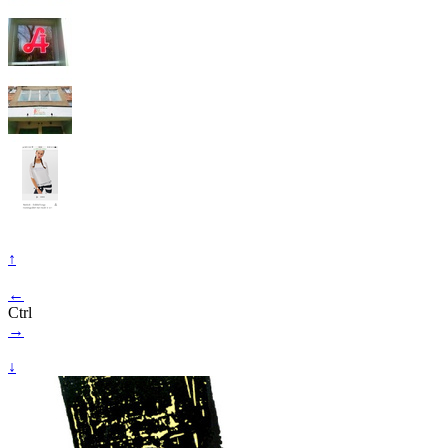
↑
←
Ctrl
→
↓