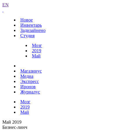
EN
Новое
Инвентарь
Задизайнено
Студия
Мозг
2019
Май
Магазинус
Медиа
Экспресс
Иронов
Журналус
Мозг
2019
Май
Май 2019
Бизнес-линч