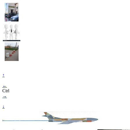
↑
←
Ctrl
→
↓