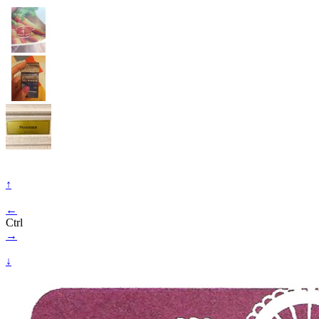
↑
←
Ctrl
→
↓