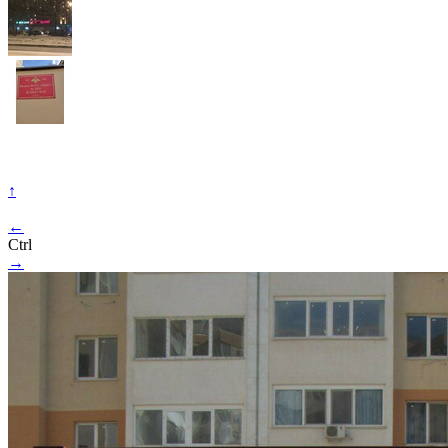
↑
←
Ctrl
→