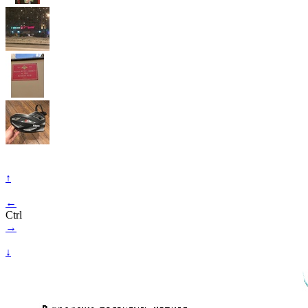
↑
←
Ctrl
→
↓