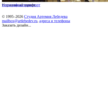
Нормальный шрифт.
типографика
транспорт
© 1995–2026
Студия Артемия Лебедева
mailbox@artlebedev.ru
,
адреса и телефоны
Заказать дизайн...