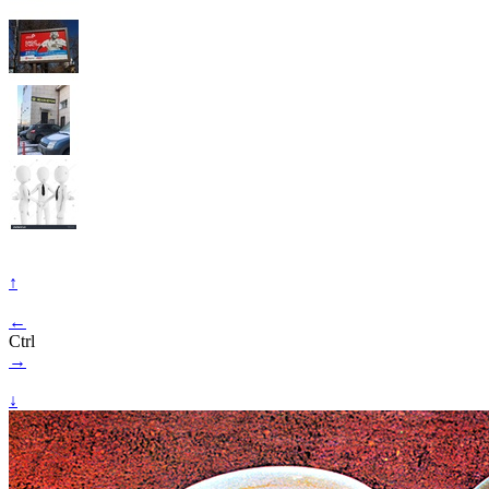
↑
←
Ctrl
→
↓