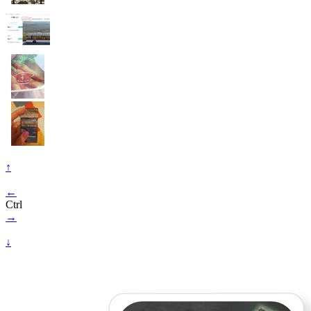
↑
←
Ctrl
→
↓