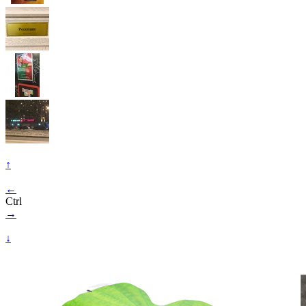
↑
←
Ctrl
→
↓