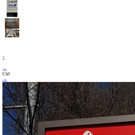
↑
←
Ctrl
→