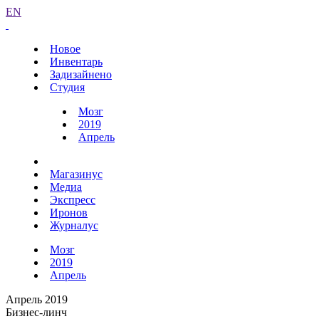
EN
Новое
Инвентарь
Задизайнено
Студия
Мозг
2019
Апрель
Магазинус
Медиа
Экспресс
Иронов
Журналус
Мозг
2019
Апрель
Апрель 2019
Бизнес-линч