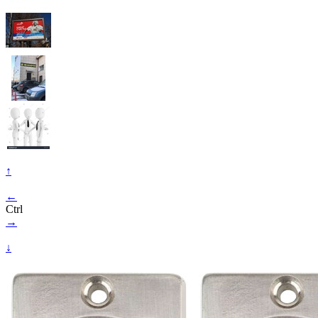
↑
←
Ctrl
→
↓