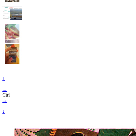
↑
←
Ctrl
→
↓