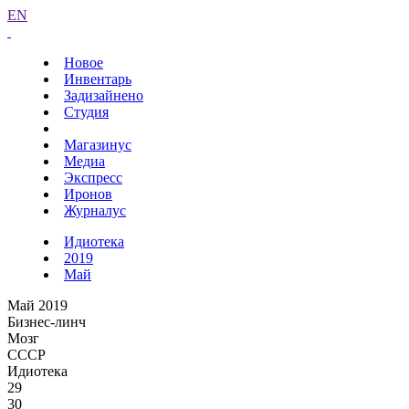
EN
Новое
Инвентарь
Задизайнено
Студия
Магазинус
Медиа
Экспресс
Иронов
Журналус
Идиотека
2019
Май
Май 2019
Бизнес-линч
Мозг
СССР
Идиотека
29
30