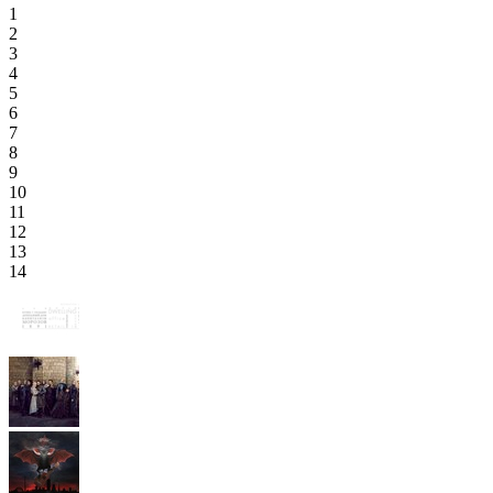
1
2
3
4
5
6
7
8
9
10
11
12
13
14