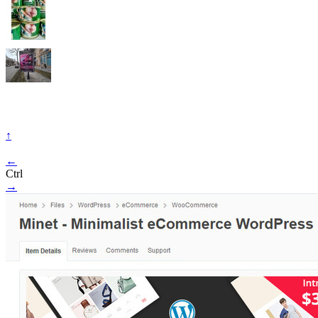
↑
←
Ctrl
→