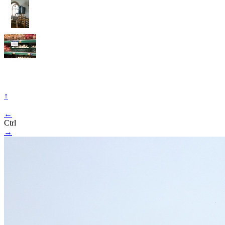
↑
←
Ctrl
→