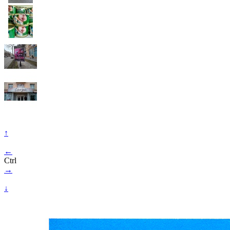
↑
←
Ctrl
→
↓