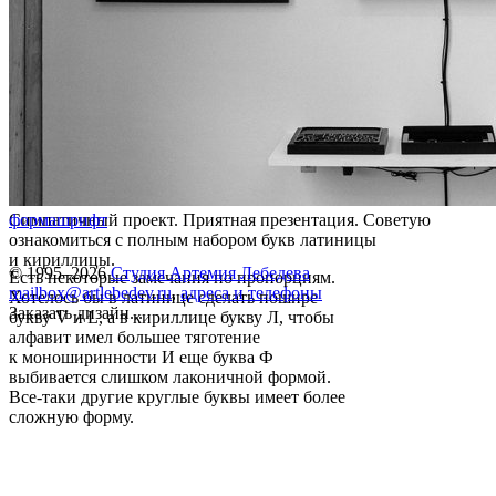
Симпатичный проект. Приятная презентация. Советую
форма
шрифт
ознакомиться с полным набором букв латиницы
и кириллицы.
© 1995–2026
Студия Артемия Лебедева
Есть некоторые замечания по пропорциям.
mailbox@artlebedev.ru
,
адреса и телефоны
Хотелось бы в латинице сделать пошире
Заказать дизайн...
букву V и L, а в кириллице букву Л, чтобы
алфавит имел большее тяготение
к моноширинности И еще буква Ф
выбивается слишком лаконичной формой.
Все-таки другие круглые буквы имеет более
сложную форму.