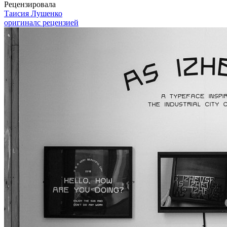
Рецензировала
Таисия Лушенко
оригинал
с рецензией