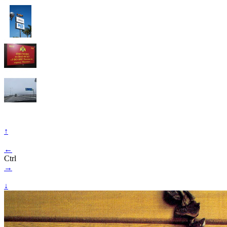
↑
←
Ctrl
→
↓