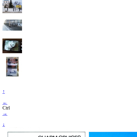
↑
←
Ctrl
→
↓