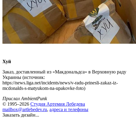
Хуй
Заказ, доставленный из «Макдональдса» в Верховную раду
Украины (источник:
https://news.liga.net/incidents/news/v-radu-prinesli-zakaz-iz-
mcdonalds-s-matyukom-na-upakovke-foto)
Прислал AmbientPunk
© 1995–2026
Студия Артемия Лебедева
mailbox@artlebedev.ru
,
адреса и телефоны
Заказать дизайн...