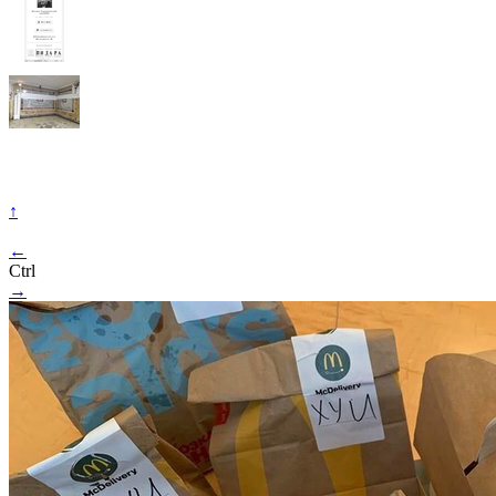
↑
←
Ctrl
→